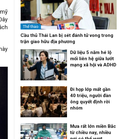
m mỹ
Đây
cách
Thể thao
Cầu thủ Thái Lan bị sét đánh tử vong trong
trận giao hữu địa phương
này
Dữ liệu 5 năm hé lộ
mối liên hệ giữa lướt
mạng xã hội và ADHD
Đọc & Ngẫm
04/08/26, 16:25
Đi họp lớp mất gần
40 triệu, người đàn
ông quyết định rời
nhóm
Nhịp sống 24h
04/08/26, 14:47
Mưa rất lớn miền Bắc
từ chiều nay, nhiều
nơi có thể vượt