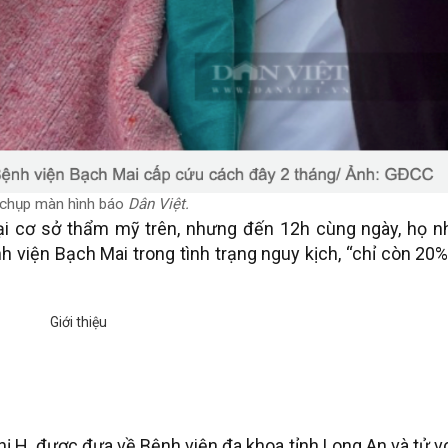
chụp màn hình báo
Dân Việt.
tại cơ sở thẩm mỹ trên, nhưng đến 12h cùng ngày, họ n
h viện Bạch Mai trong tình trạng nguy kịch, “chỉ còn 20
hị H. được đưa về Bệnh viện đa khoa tỉnh Long An và tử 