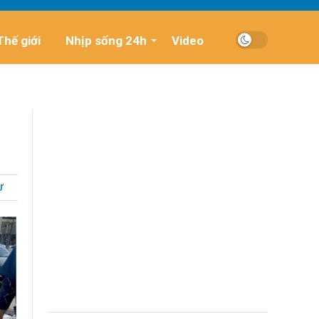
Thế giới
Nhịp sống 24h
Video
Ự