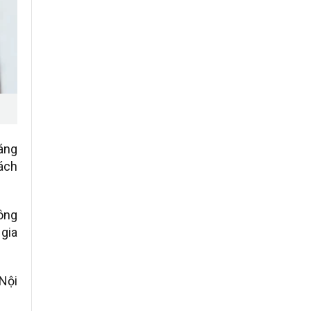
Sáng
ách
ông
 gia
 Nội