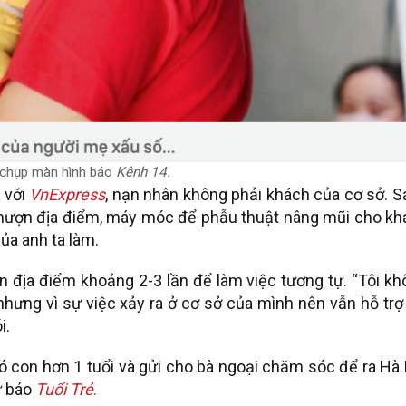
chụp màn hình báo
Kênh 14.
 với
VnExpress
, nạn nhân không phải khách của cơ sở. 
 mượn địa điểm, máy móc để phẫu thuật nâng mũi cho kh
của anh ta làm.
địa điểm khoảng 2-3 lần để làm việc tương tự. “Tôi kh
nhưng vì sự việc xảy ra ở cơ sở của mình nên vẫn hỗ trợ
i.
có con hơn 1 tuổi và gửi cho bà ngoại chăm sóc để ra Hà
ừ báo
Tuổi Trẻ
.