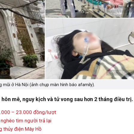
g mũi ở Hà Nội (ảnh chụp màn hình báo afamily).
 hôn mê, nguy kịch và tử vong sau hơn 2 tháng điều trị.
 9.000 – 23.000 đồng/lượt
 nghèo tìm người trả lại
g thủy điện Mây Hồ