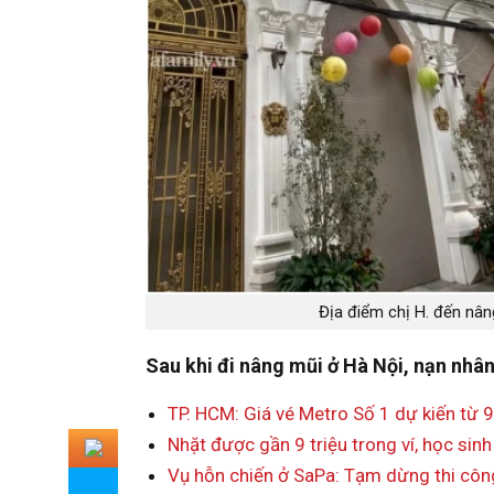
Địa điểm chị H. đến nân
Sau khi đi nâng mũi ở Hà Nội, nạn nhân
TP. HCM: Giá vé Metro Số 1 dự kiến từ
Nhặt được gần 9 triệu trong ví, học sinh
Vụ hỗn chiến ở SaPa: Tạm dừng thi côn