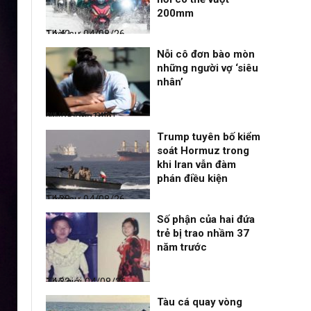
200mm
Thời sự
04/08/26, 14:42
Nỗi cô đơn bào mòn
những người vợ ‘siêu
nhân’
Nhịp sống 24h
04/08/26, 14:41
Trump tuyên bố kiểm
soát Hormuz trong
khi Iran vẫn đàm
phán điều kiện
Thời sự
04/08/26, 14:38
Số phận của hai đứa
trẻ bị trao nhầm 37
năm trước
Thế giới
04/08/26, 14:32
Tàu cá quay vòng