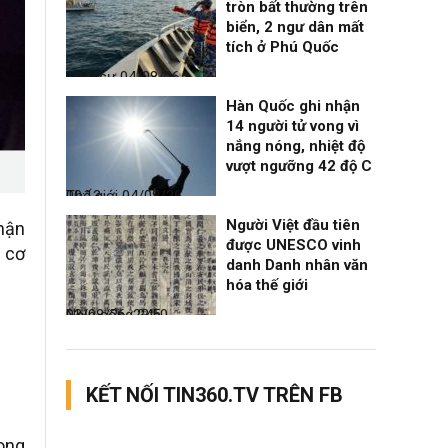
tròn bất thường trên
biển, 2 ngư dân mất
tích ở Phú Quốc
Thời sự
04/08/26, 14:28
Hàn Quốc ghi nhận
14 người tử vong vì
nắng nóng, nhiệt độ
vượt ngưỡng 42 độ C
Thế giới
04/08/26, 00:13
Người Việt đầu tiên
hận
được UNESCO vinh
% cơ
danh Danh nhân văn
hóa thế giới
Nhịp sống 24h
03/08/26, 22:50
KẾT NỐI TIN360.TV TRÊN FB
vong