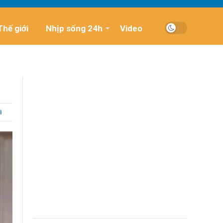
Thế giới
Nhịp sống 24h
Video
I