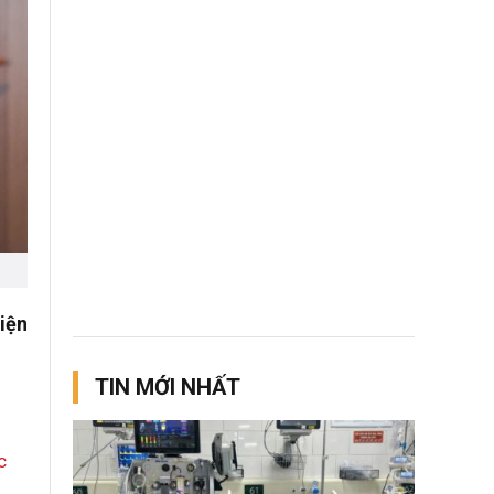
iện
TIN MỚI NHẤT
c