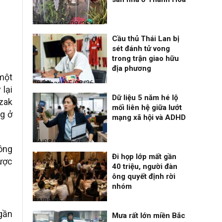
Thời sự
05/08/26, 11:44
Cầu thủ Thái Lan bị
sét đánh tử vong
trong trận giao hữu
địa phương
một
Thể thao
05/08/26, 08:39
 lại
Dữ liệu 5 năm hé lộ
azak
mối liên hệ giữa lướt
ng ở
mạng xã hội và ADHD
Đọc & Ngẫm
04/08/26, 16:25
 ông
Đi họp lớp mất gần
được
40 triệu, người đàn
ông quyết định rời
nhóm
Nhịp sống 24h
04/08/26, 14:47
gần
Mưa rất lớn miền Bắc