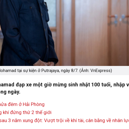
ohamad tại sự kiện ở Putrajaya, ngày 8/7. (Ảnh: VnExpress)
amad đạp xe một giờ mừng sinh nhật 100 tuổi, nhập v
ong ngày.
 nửa đêm ở Hải Phòng
 khí đứng thứ 2 thế giới
u 3 năm xung đột: Vượt trội về khí tài, cân bằng về nhân lự