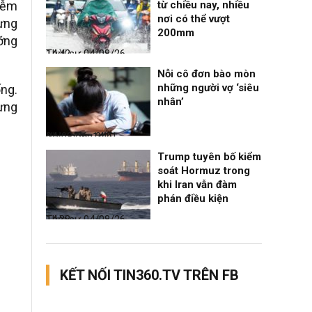
hiễm
từ chiều nay, nhiều
nơi có thể vượt
mừng
200mm
ỡng
Thời sự
04/08/26, 14:42
Nỗi cô đơn bào mòn
những người vợ ‘siêu
ng.
nhân’
ừng
Nhịp sống 24h
04/08/26, 14:41
Trump tuyên bố kiểm
soát Hormuz trong
khi Iran vẫn đàm
phán điều kiện
Thời sự
04/08/26, 14:38
KẾT NỐI TIN360.TV TRÊN FB