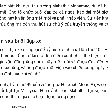
đặc biệt khi cựu thủ tướng Mahathir Mohamad, dù đã b
 mẽ. Ông tổ chức buổi đạp xe dã ngoại kéo dài một giờ
ộng này khiến ông mệt mỏi và phải nhập viện. Sự kiện k
của ông mà còn thu hút sự chú ý của truyền thông và c
n sau buổi đạp xe
ia đạp xe dã ngoại để kỷ niệm sinh nhật lần thứ 100. 
 Lumpur. Ông tự lái ôtô đến điểm xuất phát, thể hiện sự
t giờ vận động, ông cảm thấy mệt mỏi và được đưa đến V
 sóc ông, và ông được xuất viện vào chiều cùng ngày. 
 định sau khi về nhà.
nh nhật lần thứ 99 của vợ ông, bà Hasmah Mohd Ali, vào 
ổi bật tại Malaysia. Hình ảnh ông Mahathir tại sự kiệ
ch cực tham gia các hoạt động công cộng.