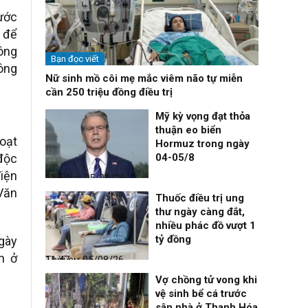
ước
 để
hông
Bạn đọc viết
ông
Nữ sinh mồ côi mẹ mắc viêm não tự miễn
cần 250 triệu đồng điều trị
Mỹ kỳ vọng đạt thỏa
thuận eo biển
Hoạt
Hormuz trong ngày
 độc
04-05/8
iện
Thế giới
05/08/26, 11:54
Văn
Thuốc điều trị ung
thư ngày càng đắt,
nhiều phác đồ vượt 1
tỷ đồng
ngày
n ở
Thời sự
05/08/26, 11:47
Vợ chồng tử vong khi
vệ sinh bể cá trước
sân nhà ở Thanh Hóa