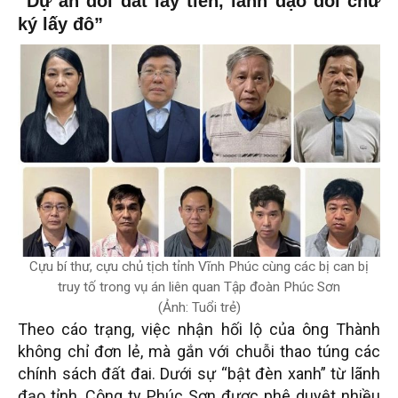
“Dự án đổi đất lấy tiền, lãnh đạo đổi chữ
ký lấy đô”
Cựu bí thư, cựu chủ tịch tỉnh Vĩnh Phúc cùng các bị can bị
truy tố trong vụ án liên quan Tập đoàn Phúc Sơn
(Ảnh: Tuổi trẻ)
Theo cáo trạng, việc nhận hối lộ của ông Thành
không chỉ đơn lẻ, mà gắn với chuỗi thao túng các
chính sách đất đai. Dưới sự “bật đèn xanh” từ lãnh
đạo tỉnh, Công ty Phúc Sơn được phê duyệt nhiều