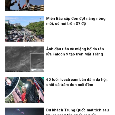
Thời sự
08/08/26, 18:21
Miền Bắc sắp đón đợt nắng nóng
mới, có nơi trên 37 độ
Thời sự
08/08/26, 18:19
Ảnh đầu tiên về miệng hố do tên
lửa Falcon 9 tạo trên Mặt Trăng
Thời sự
08/08/26, 18:16
60 tuổi livestream bán đầm dạ hội,
chốt cả trăm đơn mỗi đêm
Thời sự
08/08/26, 13:13
Du khách Trung Quốc mất tích sau