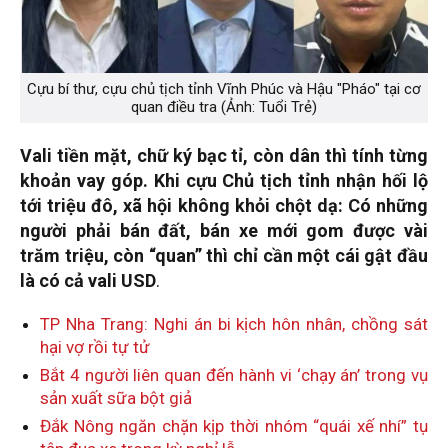
Cựu bí thư, cựu chủ tịch tỉnh Vĩnh Phúc và Hậu "Pháo" tại cơ
quan điều tra (Ảnh: Tuổi Trẻ)
Vali tiền mặt, chữ ký bạc tỉ, còn dân thì tính từng
khoản vay góp. Khi cựu Chủ tịch tỉnh nhận hối lộ
tới triệu đô, xã hội không khỏi chột dạ: Có những
người phải bán đất, bán xe mới gom được vài
trăm triệu, còn “quan” thì chỉ cần một cái gật đầu
là có cả vali USD
.
TP Nha Trang: Nghi án bi kịch hôn nhân, chồng sát
hại vợ rồi tự tử
Bắt 4 người liên quan đến hành vi ‘chạy án’ trong vụ
sản xuất sữa bột giả
Đắk Nông ngăn chặn kịp thời nhóm “quái xế nhí” tụ