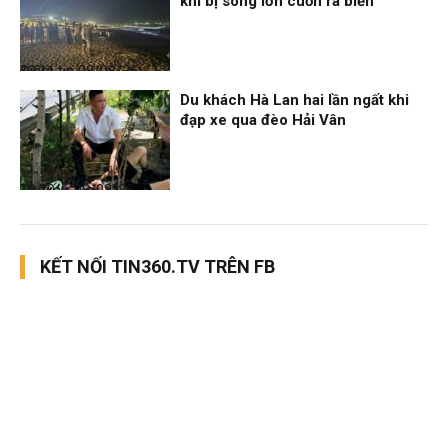
khi bị sóng lớn cuốn ra biển
Điểm tin
08/08/26, 13:11
Du khách Hà Lan hai lần ngất khi
đạp xe qua đèo Hải Vân
Thời sự
08/08/26, 13:10
KẾT NỐI TIN360.TV TRÊN FB