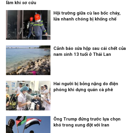
lầm khi sơ cứu
Hội trường giữa cù lao bốc cháy,
lửa nhanh chóng bị khống chế
Nhịp sống 24h
09/08/26, 08:16
Cảnh báo sứa hộp sau cái chết của
nam sinh 13 tuổi ở Thái Lan
Thời sự
08/08/26, 21:46
Hai người bị bỏng nặng do điện
phóng khi dựng quán cà phê
Thời sự
08/08/26, 18:25
Ông Trump đứng trước lựa chọn
khó trong xung đột với Iran