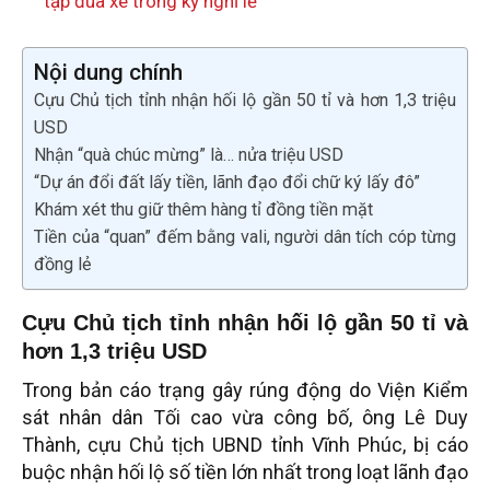
tập đua xe trong kỳ nghỉ lễ
Nội dung chính
Cựu Chủ tịch tỉnh nhận hối lộ gần 50 tỉ và hơn 1,3 triệu
USD
Nhận “quà chúc mừng” là… nửa triệu USD
“Dự án đổi đất lấy tiền, lãnh đạo đổi chữ ký lấy đô”
Khám xét thu giữ thêm hàng tỉ đồng tiền mặt
Tiền của “quan” đếm bằng vali, người dân tích cóp từng
đồng lẻ
Cựu Chủ tịch tỉnh nhận hối lộ gần 50 tỉ và
hơn 1,3 triệu USD
Trong bản cáo trạng gây rúng động do Viện Kiểm
sát nhân dân Tối cao vừa công bố, ông Lê Duy
Thành, cựu Chủ tịch UBND tỉnh Vĩnh Phúc, bị cáo
buộc nhận hối lộ số tiền lớn nhất trong loạt lãnh đạo