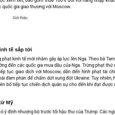
ược xem xét, bao gồm thuế 100% đối với hàng nhập khẩu
c quốc gia giao thương với Moscow.
nh tế sắp tới
g phạt kinh tế mới nhằm gây áp lực lên Nga. Theo bà Ta
ưởng đến các quốc gia mua dầu của Nga. Trừng phạt thứ 
p tục giao dịch với Moscow, dẫn đến hình phạt tài chí
ải đàm phán để chấm dứt xung đột Ukraine. Tuy nhiên, 
yên bố tiếp tục chiến dịch quân sự cho đến khi đạt được
từ Mỹ
ó ý định nhượng bộ trước tối hậu thư của Trump. Các n