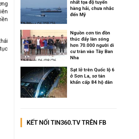
nhất tọa độ tuyến
ương
hàng hải, chưa nhắc
iên
đến Mỹ
 nền
Thời sự
06/08/26, 12:38
Nguồn cơn tin đồn
thúc đẩy làn sóng
thái
hơn 70.000 người di
 tục
cư tràn vào Tây Ban
Nha
Thế giới
06/08/26, 12:35
Sạt lở trên Quốc lộ 6
ở Sơn La, sơ tán
khẩn cấp 84 hộ dân
Thời sự
06/08/26, 12:33
KẾT NỐI TIN360.TV TRÊN FB