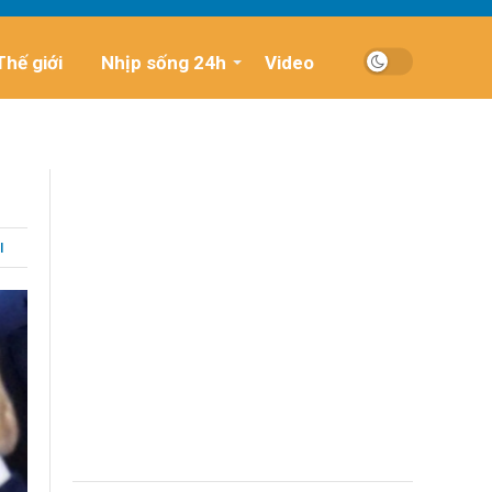
Thế giới
Nhịp sống 24h
Video
I