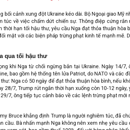
g bối cảnh xung đột Ukraine kéo dài. Bộ Ngoại giao Mỹ 
túc về việc chấm dứt chiến sự. Thông điệp cứng rắn 
 thời hạn tối hậu thư, yêu cầu Nga đạt thỏa thuận hòa 
ối mặt với các biện pháp trừng phạt kinh tế mạnh mẽ. D
a qua tối hậu thư
ng khi Nga từ chối ngừng bắn tại Ukraine. Ngày 14/7, 
aine, bao gồm hệ thống tên lửa Patriot, do NATO và các 
u thư: Nga có 50 ngày để đạt thỏa thuận hòa bình, nếu k
ày 28/7, Trump rút ngắn thời hạn xuống còn 10-12 ngày,
9/7, ông tiếp tục cảnh báo về các lệnh trừng phạt mới 
my Bruce khẳng định Trump là người nghiêm túc, đã ch
oàn cầu. Bà nhấn mạnh Nga không nên xem nhẹ yêu cầu 