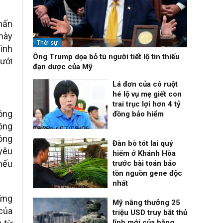
nhấn
này
Thời sự
bình
Ông Trump dọa bỏ tù người tiết lộ tin thiếu
ưới
đạn dược của Mỹ
Lá đơn của cô ruột
hé lộ vụ mẹ giết con
trai trục lợi hơn 4 tỷ
ông
đồng bảo hiểm
đồng
Thời sự
07/08/26, 08:38
hông
Đàn bò tót lai quý
 yêu
hiếm ở Khánh Hòa
nếu
trước bài toán bảo
tồn nguồn gene độc
nhất
Thời sự
06/08/26, 19:09
ứng
Mỹ nâng thưởng 25
của
triệu USD truy bắt thủ
lĩnh mới của băng