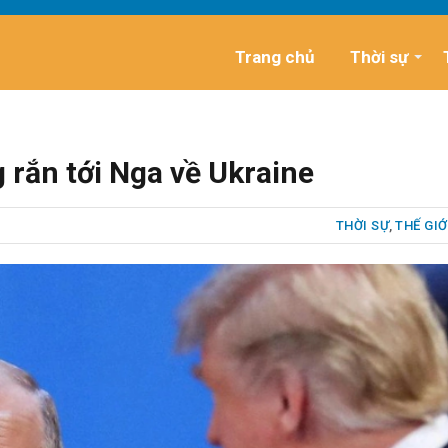
Trang chủ
Thời sự
 rắn tới Nga về Ukraine
THỜI SỰ
,
THẾ GIỚ