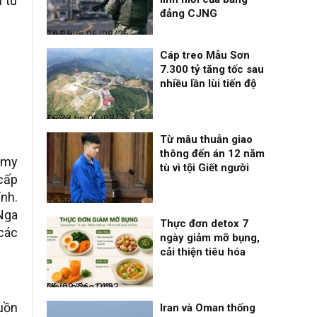
 từ
đảng CJNG
Thế giới
06/08/26, 19:05
Cáp treo Mẫu Sơn
7.300 tỷ tăng tốc sau
nhiều lần lùi tiến độ
Điểm tin
06/08/26, 16:23
Từ mâu thuẫn giao
thông đến án 12 năm
mmy
tù vì tội Giết người
cấp
nh.
Thời sự
06/08/26, 14:28
Nga
Thực đơn detox 7
 các
ngày giảm mỡ bụng,
cải thiện tiêu hóa
Nhịp sống 24h
06/08/26, 14:23
guồn
Iran và Oman thống