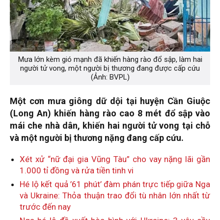
Mưa lớn kèm gió mạnh đã khiến hàng rào đổ sập, làm hai
người tử vong, một người bị thương đang được cấp cứu
(Ảnh: BVPL)
Một cơn mưa giông dữ dội tại huyện Cần Giuộc
(Long An) khiến hàng rào cao 8 mét đổ sập vào
mái che nhà dân, khiến hai người tử vong tại chỗ
và một người bị thương nặng đang cấp cứu.
Xét xử “nữ đại gia Vũng Tàu” cho vay nặng lãi gần
1.000 tỉ đồng và rửa tiền tinh vi
Hé lộ kết quả ’61 phút’ đàm phán trực tiếp giữa Nga
và Ukraine: Thỏa thuận trao đổi tù nhân lớn nhất từ
trước đến nay