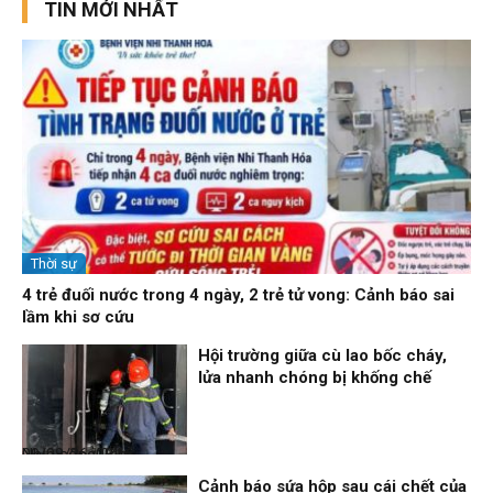
TIN MỚI NHẤT
Thời sự
4 trẻ đuối nước trong 4 ngày, 2 trẻ tử vong: Cảnh báo sai
lầm khi sơ cứu
Hội trường giữa cù lao bốc cháy,
lửa nhanh chóng bị khống chế
Nhịp sống 24h
09/08/26, 08:16
Cảnh báo sứa hộp sau cái chết của