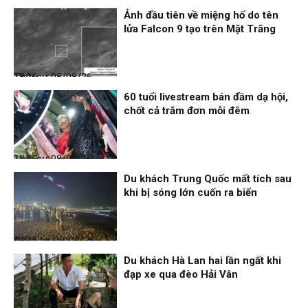
Ảnh đầu tiên về miệng hố do tên
lửa Falcon 9 tạo trên Mặt Trăng
Thời sự
08/08/26, 18:16
60 tuổi livestream bán đầm dạ hội,
chốt cả trăm đơn mỗi đêm
Thời sự
08/08/26, 13:13
Du khách Trung Quốc mất tích sau
khi bị sóng lớn cuốn ra biển
Điểm tin
08/08/26, 13:11
Du khách Hà Lan hai lần ngất khi
đạp xe qua đèo Hải Vân