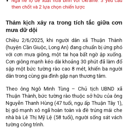
Nga hé lộ đề xuất hòa bình với Ukraine: 3 yêu cầu
then chốt và 2 lựa chọn chiến lược
Thảm kịch xảy ra trong tích tắc giữa cơn
mưa dữ dội
Chiều 2/6/2025, khi người dân xã Thuận Thành
(huyện Cần Giuộc, Long An) đang chuẩn bị ứng phó
với cơn mưa giông, một tai họa bất ngờ ập xuống.
Cơn giông mạnh kéo dài khoảng 30 phút đã làm đổ
sập một bức tường rào cao 8 mét, khiến ba người
dân trong cùng gia đình gặp nạn thương tâm.
Theo ông Ngô Minh Tùng – Chủ tịch UBND xã
Thuận Thành, bức tường rào thuộc sở hữu của ông
Nguyễn Thanh Hùng (47 tuổi, ngụ ấp Thuận Tây 1),
bị gió mạnh xô ngã hoàn toàn và đè trúng mái che
nhà bà Lê Thị Mỹ Lệ (58 tuổi), người sống sát vách
tường công trình.