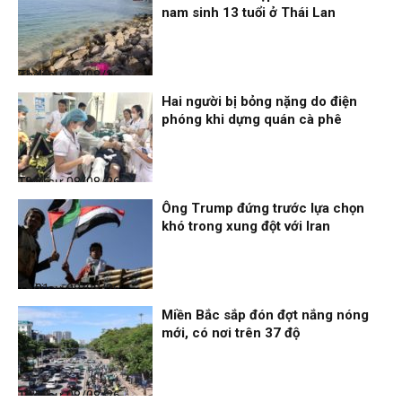
nam sinh 13 tuổi ở Thái Lan
Thời sự
08/08/26, 21:46
Hai người bị bỏng nặng do điện
phóng khi dựng quán cà phê
Thời sự
08/08/26, 18:25
Ông Trump đứng trước lựa chọn
khó trong xung đột với Iran
Thời sự
08/08/26, 18:21
Miền Bắc sắp đón đợt nắng nóng
mới, có nơi trên 37 độ
Thời sự
08/08/26, 18:19