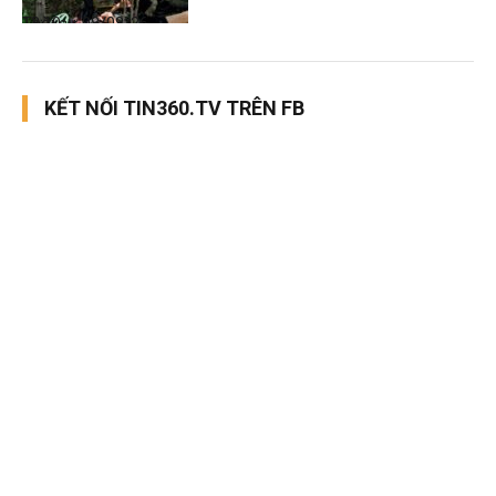
Thời sự
08/08/26, 13:10
KẾT NỐI TIN360.TV TRÊN FB