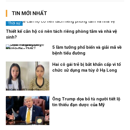
TIN MỚI NHẤT
Thời sự
Thiết kế căn hộ có nên tách riêng phòng tắm và nhà vệ
sinh?
5 lầm tưởng phổ biến và giải mã về
Nhịp sống 24h
07/08/26, 11:57
bệnh tiểu đường
Hai cô gái trẻ bị bắt khẩn cấp vì tổ
chức sử dụng ma túy ở Hạ Long
Điểm tin
07/08/26, 10:40
Ông Trump dọa bỏ tù người tiết lộ
tin thiếu đạn dược của Mỹ
Thời sự
07/08/26, 10:27