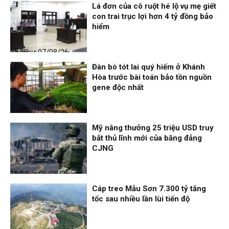
Lá đơn của cô ruột hé lộ vụ mẹ giết
con trai trục lợi hơn 4 tỷ đồng bảo
hiểm
Thời sự
07/08/26, 08:38
Đàn bò tót lai quý hiếm ở Khánh
Hòa trước bài toán bảo tồn nguồn
gene độc nhất
Thời sự
06/08/26, 19:09
Mỹ nâng thưởng 25 triệu USD truy
bắt thủ lĩnh mới của băng đảng
CJNG
Thế giới
06/08/26, 19:05
Cáp treo Mẫu Sơn 7.300 tỷ tăng
tốc sau nhiều lần lùi tiến độ