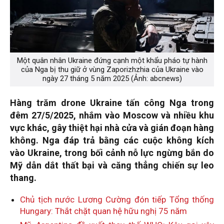
Một quân nhân Ukraine đứng cạnh một khẩu pháo tự hành
của Nga bị thu giữ ở vùng Zaporizhzhia của Ukraine vào
ngày 27 tháng 5 năm 2025 (Ảnh: abcnews)
Hàng trăm drone Ukraine tấn công Nga trong
đêm 27/5/2025, nhắm vào Moscow và nhiều khu
vực khác, gây thiệt hại nhà cửa và gián đoạn hàng
không. Nga đáp trả bằng các cuộc không kích
vào Ukraine, trong bối cảnh nỗ lực ngừng bắn do
Mỹ dẫn dắt thất bại và căng thẳng chiến sự leo
thang.
Chủ tịch nước Lương Cường đón tiếp Tổng thống
Hungary: Thắt chặt quan hệ hữu nghị 75 năm