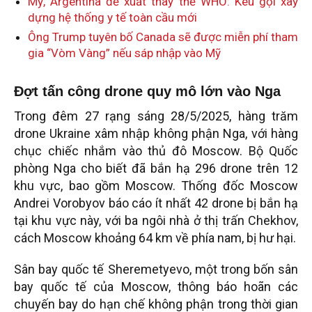
Mỹ, Argentina đề xuất thay thế WHO: Kêu gọi xây
dựng hệ thống y tế toàn cầu mới
Ông Trump tuyên bố Canada sẽ được miễn phí tham
gia “Vòm Vàng” nếu sáp nhập vào Mỹ
Đợt tấn công drone quy mô lớn vào Nga
Trong đêm 27 rạng sáng 28/5/2025, hàng trăm
drone Ukraine xâm nhập không phận Nga, với hàng
chục chiếc nhắm vào thủ đô Moscow. Bộ Quốc
phòng Nga cho biết đã bắn hạ 296 drone trên 12
khu vực, bao gồm Moscow. Thống đốc Moscow
Andrei Vorobyov báo cáo ít nhất 42 drone bị bắn hạ
tại khu vực này, với ba ngôi nhà ở thị trấn Chekhov,
cách Moscow khoảng 64 km về phía nam, bị hư hại.
Sân bay quốc tế Sheremetyevo, một trong bốn sân
bay quốc tế của Moscow, thông báo hoãn các
chuyến bay do hạn chế không phận trong thời gian