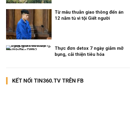
Điểm tin
06/08/26, 16:23
Từ mâu thuẫn giao thông đến án
12 năm tù vì tội Giết người
Thời sự
06/08/26, 14:28
Thực đơn detox 7 ngày giảm mỡ
Nhịp sống 24h
06/08/26, 14:23
bụng, cải thiện tiêu hóa
KẾT NỐI TIN360.TV TRÊN FB