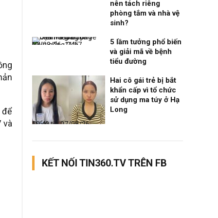
nên tách riêng
phòng tắm và nhà vệ
sinh?
5 lầm tưởng phổ biến
Nhịp sống 24h
07/08/26, 11:57
và giải mã về bệnh
tiểu đường
Đồng
phản
Hai cô gái trẻ bị bắt
khẩn cấp vì tổ chức
sử dụng ma túy ở Hạ
Long
 để
V và
Điểm tin
07/08/26, 10:40
KẾT NỐI TIN360.TV TRÊN FB