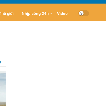
Thế giới
Nhịp sống 24h
Video
I