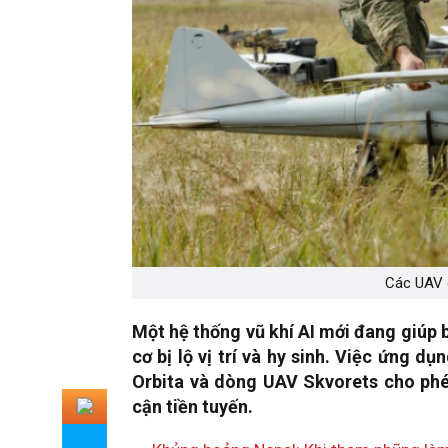
Các UAV c
Một hệ thống vũ khí AI mới đang giúp 
cơ bị lộ vị trí và hy sinh. Việc ứng d
Orbita và dòng UAV Skvorets cho phé
cận tiền tuyến.