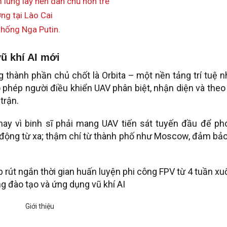
lung lay nền dân chủ non trẻ
ng tại Lào Cai
thống Nga Putin.
vũ khí AI mới
 thành phần chủ chốt là Orbita – một nền tảng trí tuệ 
 phép người điều khiển UAV phân biệt, nhận diện và theo
trận.
hay vì binh sĩ phải mang UAV tiến sát tuyến đầu để ph
t động từ xa; thậm chí từ thành phố như Moscow, đảm bả
p rút ngắn thời gian huấn luyện phi công FPV từ 4 tuần x
ng đào tạo và ứng dụng vũ khí AI