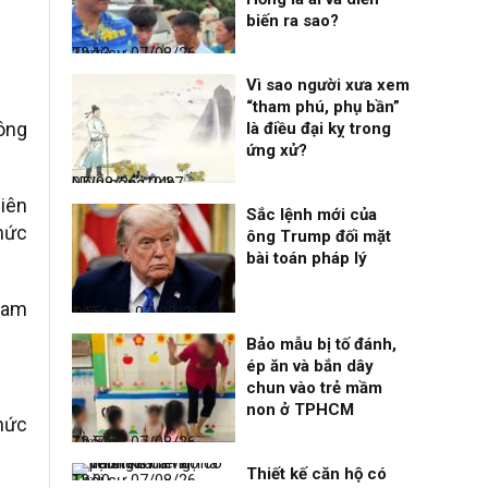
biến ra sao?
Thời sự
07/08/26, 22:13
Vì sao người xưa xem
“tham phú, phụ bần”
công
là điều đại kỵ trong
ứng xử?
Nhịp sống 24h
07/08/26, 19:37
hiên
Sắc lệnh mới của
chức
ông Trump đối mặt
bài toán pháp lý
tham
Điểm tin
07/08/26, 14:56
Bảo mẫu bị tố đánh,
ép ăn và bắn dây
chun vào trẻ mầm
non ở TPHCM
hức
Thời sự
07/08/26, 12:51
Thiết kế căn hộ có
Thời sự
07/08/26, 12:00