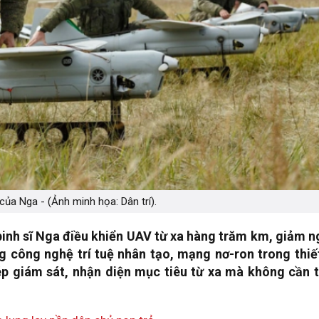
ủa Nga - (Ảnh minh họa: Dân trí).
binh sĩ Nga điều khiển UAV từ xa hàng trăm km, giảm n
ụng công nghệ trí tuệ nhân tạo, mạng nơ-ron trong thiế
p giám sát, nhận diện mục tiêu từ xa mà không cần t