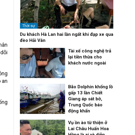
Thời sự
Du khách Hà Lan hai lần ngất khi đạp xe qua
đèo Hải Vân
nhân
Tài xế công nghệ trả
 dõi
lại tiền thừa cho
khách nước ngoài
óng
Nhịp sống 24h
08/08/26, 09:06
o an
Bão Dolphin khổng lồ
gấp 13 lần Chiết
Giang áp sát bờ,
uống
Trung Quốc báo
động khẩn
Thời sự
07/08/26, 23:28
Vụ ồn ào từ thiện ở
Lai Châu Huấn Hoa
Hồng là ai và diễn