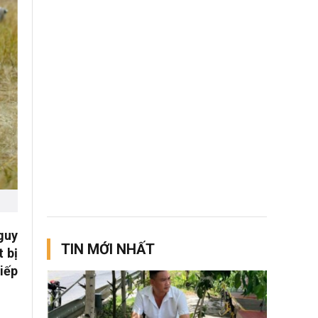
guy
TIN MỚI NHẤT
t bị
iếp