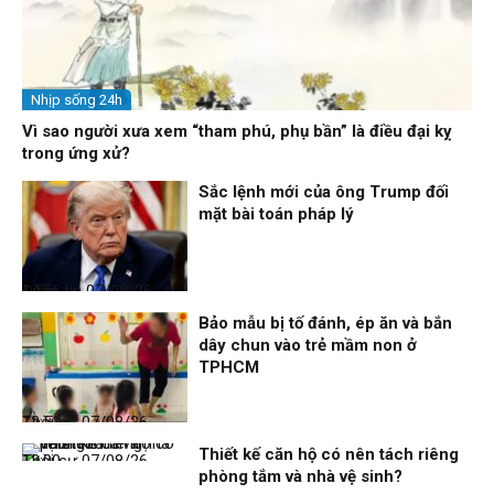
Nhịp sống 24h
Vì sao người xưa xem “tham phú, phụ bần” là điều đại kỵ
trong ứng xử?
Sắc lệnh mới của ông Trump đối
mặt bài toán pháp lý
Điểm tin
07/08/26, 14:56
Bảo mẫu bị tố đánh, ép ăn và bắn
dây chun vào trẻ mầm non ở
TPHCM
Thời sự
07/08/26, 12:51
Thiết kế căn hộ có nên tách riêng
Thời sự
07/08/26, 12:00
phòng tắm và nhà vệ sinh?