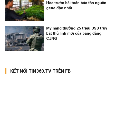
Hòa trước bài toán bảo tồn nguồn
gene độc nhất
Thời sự
06/08/26, 19:09
Mỹ nâng thưởng 25 triệu USD truy
bắt thủ lĩnh mới của băng đảng
CJNG
Thế giới
06/08/26, 19:05
KẾT NỐI TIN360.TV TRÊN FB