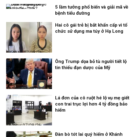
5 lầm tưởng phổ biến và giải mã về
Nhịp sống 24h
07/08/26, 11:57
bệnh tiểu đường
Hai cô gái trẻ bị bắt khẩn cấp vì tổ
chức sử dụng ma túy ở Hạ Long
Điểm tin
07/08/26, 10:40
Ông Trump dọa bỏ tù người tiết lộ
tin thiếu đạn dược của Mỹ
Thời sự
07/08/26, 10:27
Lá đơn của cô ruột hé lộ vụ mẹ giết
con trai trục lợi hơn 4 tỷ đồng bảo
hiểm
Thời sự
07/08/26, 08:38
Đàn bò tót lai quý hiếm ở Khánh