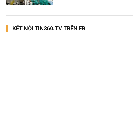
Bạn đọc viết
05/08/26, 11:57
KẾT NỐI TIN360.TV TRÊN FB