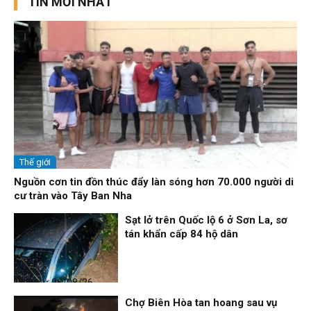
TIN MỚI NHẤT
Thế giới
Nguồn cơn tin đồn thúc đẩy làn sóng hơn 70.000 người di
cư tràn vào Tây Ban Nha
Sạt lở trên Quốc lộ 6 ở Sơn La, sơ
tán khẩn cấp 84 hộ dân
Thời sự
06/08/26, 12:33
Chợ Biên Hòa tan hoang sau vụ