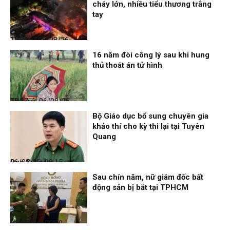
cháy lớn, nhiều tiểu thương trắng
tay
Thời sự
06/08/26, 12:30
16 năm đòi công lý sau khi hung
thủ thoát án tử hình
Thế giới
06/08/26, 08:27
Bộ Giáo dục bổ sung chuyên gia
khảo thí cho kỳ thi lại tại Tuyên
Quang
Đọc & Ngẫm
06/08/26, 08:15
Sau chín năm, nữ giám đốc bất
động sản bị bắt tại TPHCM
Nhịp sống 24h
06/08/26, 00:00