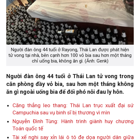
Người đàn ông 44 tuổi ở Rayong, Thái Lan được phát hiện
tử vong tại nhà, bên cạnh hơn 100 vỏ bia sau hơn một tháng
chỉ uống bia, không ăn gì. (Ảnh: Genk)
Người đàn ông 44 tuổi ở Thái Lan tử vong trong
căn phòng đầy vỏ bia, sau hơn một tháng không
ăn gì ngoài uống bia để đối phó nỗi đau ly hôn.
Căng thẳng leo thang: Thái Lan trục xuất đại sứ
Campuchia sau vụ binh sĩ bị thương vì mìn
Nguyễn Đình Tùng: Hành trình giành huy chương
Toán quốc tế
Tài xế nghi say xỉn lái ô tô đe dọa người dân giữa