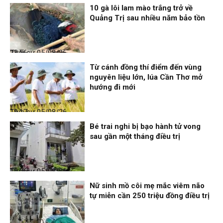
10 gà lôi lam mào trắng trở về
Quảng Trị sau nhiều năm bảo tồn
Thời sự
05/08/26, 23:56
Từ cánh đồng thí điểm đến vùng
nguyên liệu lớn, lúa Cần Thơ mở
hướng đi mới
Thời sự
05/08/26, 19:17
Bé trai nghi bị bạo hành tử vong
sau gần một tháng điều trị
Thời sự
05/08/26, 12:06
Nữ sinh mồ côi mẹ mắc viêm não
tự miễn cần 250 triệu đồng điều trị